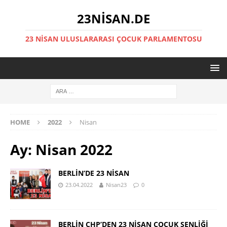
23NISAN.DE
23 NİSAN ULUSLARARASI ÇOCUK PARLAMENTOSU
HOME
2022
Nisan
Ay:
Nisan 2022
BERLİN’DE 23 NİSAN
23.04.2022
Nisan23
0
BERLİN CHP’DEN 23 NİSAN ÇOCUK ŞENLİĞİ