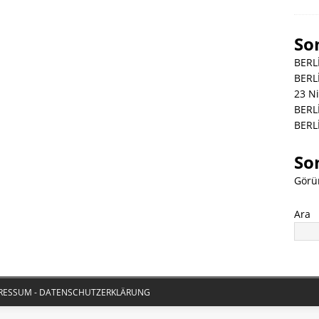
So
BERL
BERL
23 N
BERL
BERL
So
Görü
Ara
IMPRESSUM - DATENSCHUTZERKLÄRUNG