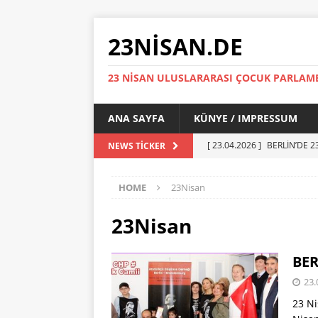
23NISAN.DE
23 NİSAN ULUSLARARASI ÇOCUK PARLA
ANA SAYFA
KÜNYE / IMPRESSUM
[ 23.04.2026 ]
BERLİN’DE 2
NEWS TICKER
[ 15.05.2024 ]
23 Nisan 20
HOME
23Nisan
[ 23.04.2022 ]
BERLİN’DE 2
[ 21.04.2022 ]
BERLİN CHP
23Nisan
[ 23.04.2026 ]
BERLİN’DE 2
BER
23.
23 Ni