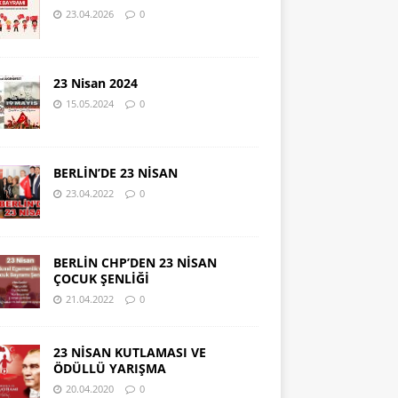
23.04.2026
0
23 Nisan 2024
15.05.2024
0
BERLİN’DE 23 NİSAN
23.04.2022
0
BERLİN CHP’DEN 23 NİSAN
ÇOCUK ŞENLİĞİ
21.04.2022
0
23 NİSAN KUTLAMASI VE
ÖDÜLLÜ YARIŞMA
20.04.2020
0