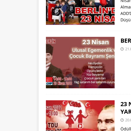
Nisan
Alman
ADD’
Düşü
BER
21.
23 
YA
20.
Ödüll