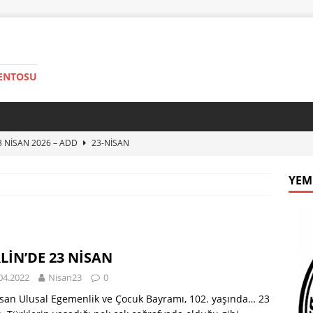
MENTOSU
3 NİSAN 2026 – ADD
23-NISAN
24
23-NISAN
YEM
3 NİSAN
23NISAN
’DEN 23 NİSAN ÇOCUK ŞENLİĞİ
23NISAN
3 NİSAN 2026 – CHP
23-NISAN
LİN’DE 23 NİSAN
04.2022
Nisan23
0
san Ulusal Egemenlik ve Çocuk Bayramı, 102. yaşında… 23