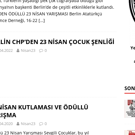
, Türklerin yaşadığı pek çok coğrafyada olduğu gibi
ya’nın başkenti Berlin’de de çeşitli etkinliklerle kutlandı.
DEN ÖDÜLLÜ 23 NİSAN YARIŞMASI Berlin Atatürkçü
nce Derneği, 16-22
[…]
LİN CHP’DEN 23 NİSAN ÇOCUK ŞENLİĞİ
Ye
04.2022
Nisan23
0
SON
NİSAN KUTLAMASI VE ÖDÜLLÜ
RIŞMA
04.2020
Nisan23
0
ü 23 Nisan Yarışması Sevgili Çocuklar, bu yıl